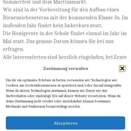
Sommerfest und dem Martinsmarkt.
Wir sind in der Vorbereitung für den Aufbau eines
Bienensiebensterns mit der kommenden Klasse 3a. Im
laufenden Jahr findet kein Imkerkurs statt.
Die Honigernte in der Schule findet einmal im Jahr im
Mai statt. Das genaue Datum können Sie bei uns
erfragen.
Alle Interessierten sind herzlich eingeladen, bei Ernte
und Abfüllung mitzumachen.
Zustimmung verwalten
Um dir ein optimales Erlebnis zu bieten, verwenden wir Technologien wie
Kontakt
Cookies, um Geräteinformationen zu speichern und/oder darauf zuzugreifen.
Wenn du diesen Technologien zustimmst, können wir Daten wie das
Surfverhalten oder eindeutige IDs auf dieser Website verarbeiten. Wenn du
Thomas Anderl
deine Zustimmung nicht erteilst oder zurückziehst, können bestimmte
Merkmale und Funktionen beeinträchtigt werden.
E-Mail:
anderl@waldorfschule-daglfing.de
Akzeptieren
bienenkreis@waldorfschule-daglfing.de.